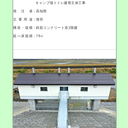
キャンプ場トイレ建替主体工事
発注者
：高知県
主要用途
：便所
構造・規模
：鉄筋コンクリート造1階建
延べ床面積
：79㎡