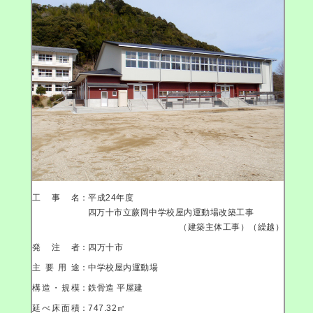
工事名
：平成24年度
四万十市立蕨岡中学校屋内運動場改築工事
（建築主体工事）（繰越）
発注者
：四万十市
主要用途
：中学校屋内運動場
構造・規模
：鉄骨造 平屋建
延べ床面積
：747.32㎡