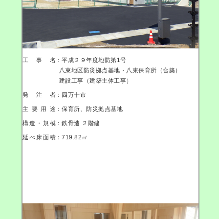
工事名
：平成２９年度地防第1号
八束地区防災拠点基地・八束保育所（合築）
建設工事（建築主体工事）
発注者
：四万十市
主要用途
：保育所、防災拠点基地
構造・規模
：鉄骨造 ２階建
延べ床面積
：719.82㎡