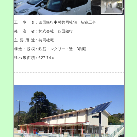
工事名
：四国銀行中村共同社宅 新築工事
発注者
：株式会社 四国銀行
主要用途
：共同社宅
構造・規模
：鉄筋コンクリート造・3階建
延べ床面積
：627.74㎡