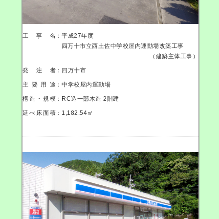
工事名
：平成27年度
四万十市立西土佐中学校屋内運動場改築工事
（建築主体工事）
発注者
：四万十市
主要用途
：中学校屋内運動場
構造・規模
：RC造一部木造 2階建
延べ床面積
：1,182.54㎡