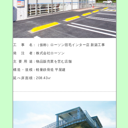
工事名
：（仮称）ローソン宿毛インター店 新築工事
発注者
：株式会社ローソン
主要用途
：物品販売業を営む店舗
構造・規模
：軽量鉄骨造 平屋建
延べ床面積
：208.43㎡