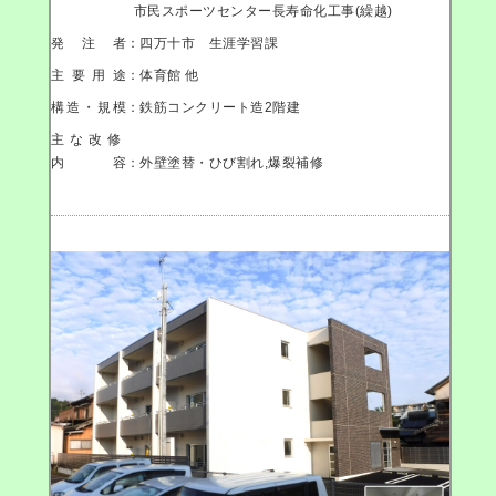
市民スポーツセンター長寿命化工事(繰越)
発注者
：四万十市 生涯学習課
主要用途
：体育館 他
構造・規模
：鉄筋コンクリート造2階建
主な改修
内容
：外壁塗替・ひび割れ,爆裂補修