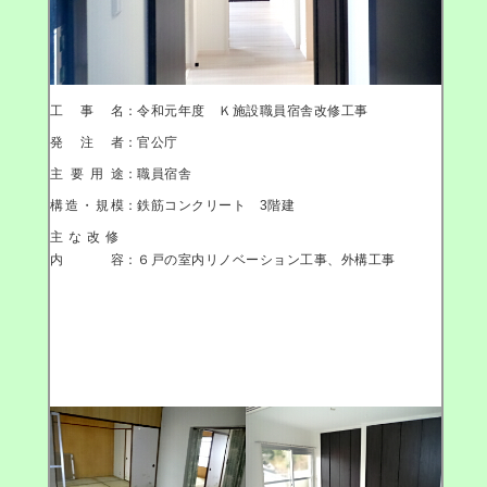
工事名
：令和元年度 Ｋ施設職員宿舎改修工事
発注者
：官公庁
主要用途
：職員宿舎
構造・規模
：鉄筋コンクリート 3階建
主な改修
内容
：６戸の室内リノベーション工事、外構工事