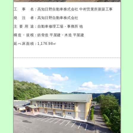
工事名
：高知日野自動車株式会社 中村営業所新築工事
発注者
：高知日野自動車株式会社
主要用途
：自動車修理工場・事務所 他
構造・規模
：鉄骨造 平屋建・木造 平屋建
延べ床面積
：1,176.98㎡