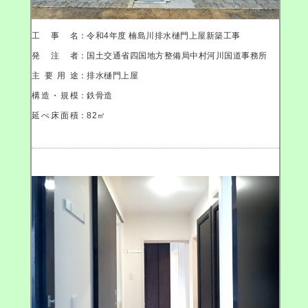
工事名
：令和4年度 楠島川排水樋門上屋新築工事
発注者
：国土交通省四国地方整備局中村河川国道事務所
主要用途
：排水樋門上屋
構造・規模
：鉄骨造
延べ床面積
：82㎡