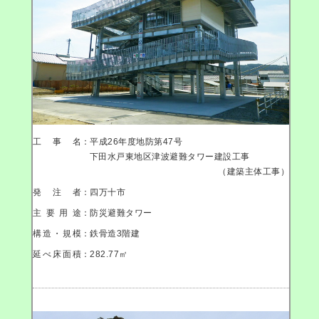
工事名
：平成26年度地防第47号
下田水戸東地区津波避難タワー建設工事
（建築主体工事）
発注者
：四万十市
主要用途
：防災避難タワー
構造・規模
：鉄骨造3階建
延べ床面積
：282.77㎡