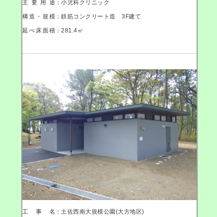
主要用途
：小児科クリニック
構造・規模
：鉄筋コンクリート造 3F建て
延べ床面積
：281.4㎡
工事名
：土佐西南大規模公園(大方地区)